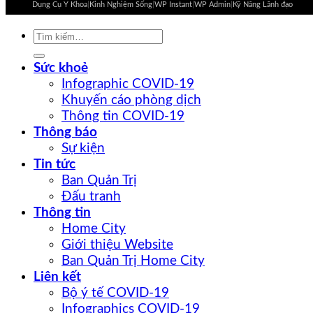
Dụng Cụ Y Khoa
|
Kinh Nghiệm Sống
|
WP Instant
|
WP Admin
|
Kỹ Năng Lãnh đạo
Sức khoẻ
Infographic COVID-19
Khuyến cáo phòng dịch
Thông tin COVID-19
Thông báo
Sự kiện
Tin tức
Ban Quản Trị
Đấu tranh
Thông tin
Home City
Giới thiệu Website
Ban Quản Trị Home City
Liên kết
Bộ ý tế COVID-19
Infographics COVID-19