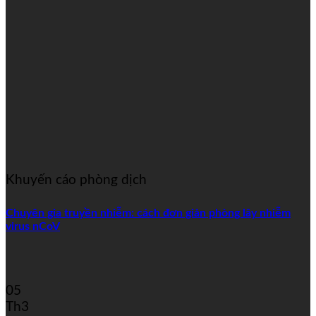
Khuyến cáo phòng dịch
Chuyên gia truyền nhiễm: cách đơn giản phòng lây nhiễm
virus nCoV
05
Th3