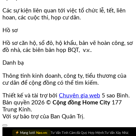
Các sự kiện liên quan tới việc tổ chức lễ, tết, liên
hoan, các cuộc thi, họp cư dân.
Hồ sơ
Hồ sơ căn hộ, sổ đỏ, hộ khẩu, bản vẽ hoàn công, sơ
đồ nhà, các biên bản họp BQT, v.v..
Danh bạ
Thông tinh kinh doanh, công ty, tiểu thương của
cư dân để cộng đồng có thể tìm kiếm.
Thiết kế và tài trợ bởi
Chuyên gia web
5 sao Bình.
Bản quyền 2026 ©
Cộng đồng Home City
177
Trung Kính.
Với sự bảo trợ của Ban Quản Trị.
Mạng lưới
Nao.vn
:
Tư Vấn Tình Cảm
|
đá Quý Hợp Mệnh
|
Tư Vấn Xây Nhà
|