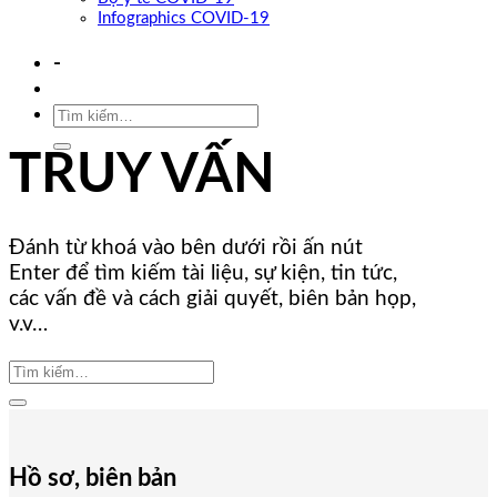
Infographics COVID-19
-
TRUY VẤN
Đánh từ khoá vào bên dưới rồi ấn nút
Enter để tìm kiếm tài liệu, sự kiện, tin tức,
các vấn đề và cách giải quyết, biên bản họp,
v.v…
Hồ sơ, biên bản