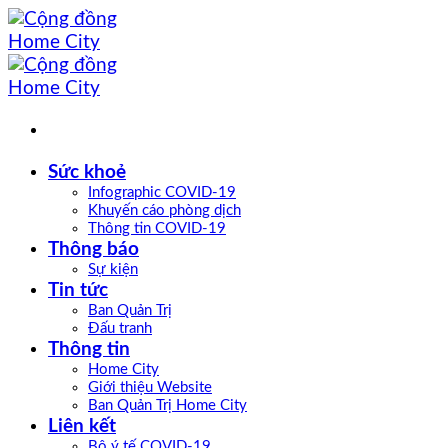
Bỏ
qua
nội
dung
Sức khoẻ
Infographic COVID-19
Khuyến cáo phòng dịch
Thông tin COVID-19
Thông báo
Sự kiện
Tin tức
Ban Quản Trị
Đấu tranh
Thông tin
Home City
Giới thiệu Website
Ban Quản Trị Home City
Liên kết
Bộ ý tế COVID-19